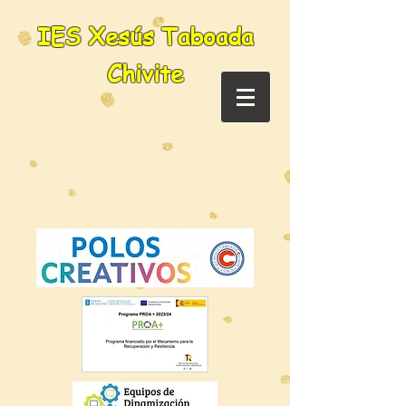
IES Xesús Taboada
Chivite