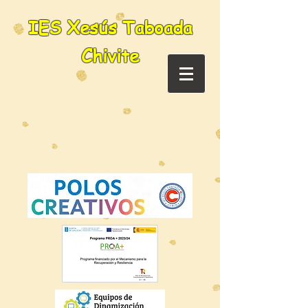
IES Xesús Taboada
Chivite