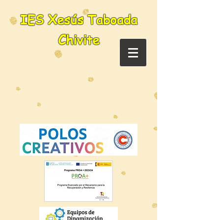
IES Xesús Taboada
Chivite