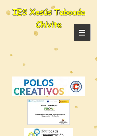
IES Xesús Taboada
Chivite