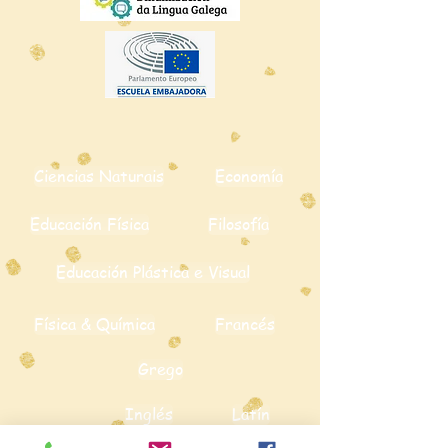
Ciencias Naturais
Economía
Educación Física
Filosofía
Educación Plástica e Visual
Física & Química
Francés
Grego
Inglés
Latín