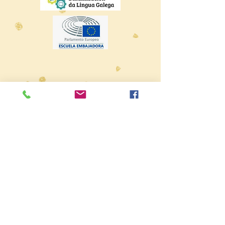
IES Xesús Taboada Chivite