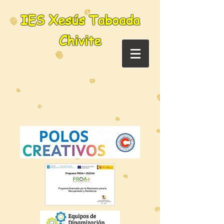
IES Xesús Taboada
Chivite