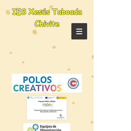
IES Xesús Taboada
Chivite