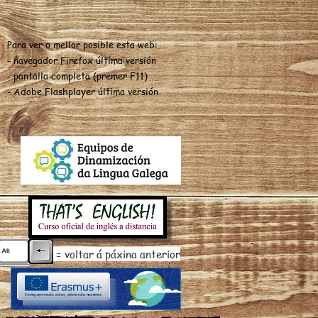
Para ver o mellor posible esta web:
- navegador Firefox última versión
- pantalla completa (premer F11)
- Adobe Flashplayer última versión
= voltar á páxina anterior