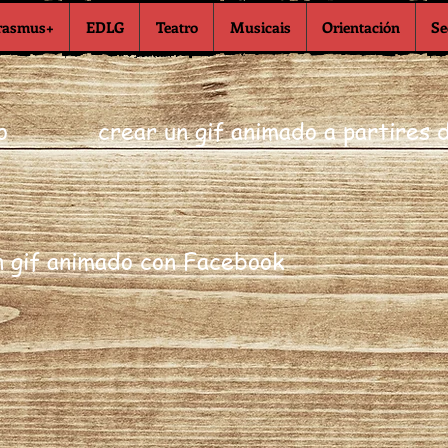
rasmus+
EDLG
Teatro
Musicais
Orientación
Se
o
crear un gif animado a partires 
n gif animado con Facebook