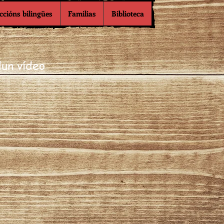
ccións bilingües
Familias
Biblioteca
dun vídeo