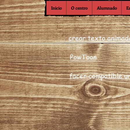
Inicio
O centro
Alumnado
E
crear texto animad
PowToon
facer compatible u