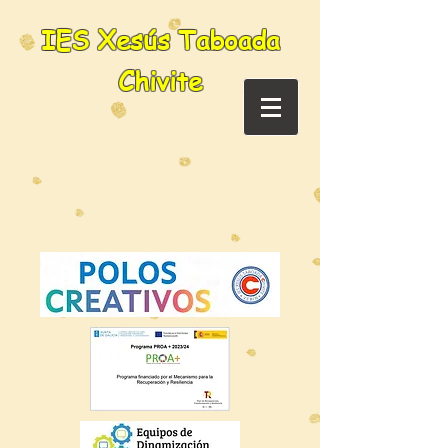
IES Xesús Taboada
Chivite