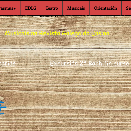
rasmus+
EDLG
Teatro
Musicais
Orientación
Se
Musicais na Revista Galega do Ensino
rarias
Excursión 2º Bach fin curso