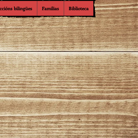
ccións bilingües
Familias
Biblioteca