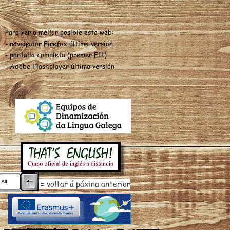
Para ver o mellor posible esta web:
- navegador Firefox última versión
- pantalla completa (premer F11)
- Adobe Flashplayer última versión
= voltar á páxina anterior