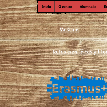
Inicio
O centro
Alumnado
E
Musicais
Rutas científicas y lite