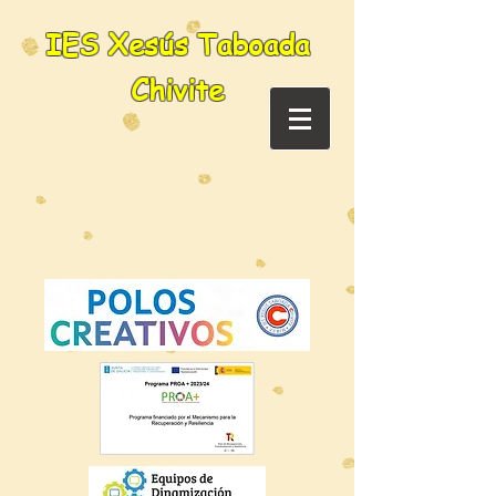
IES Xesús Taboada
Chivite