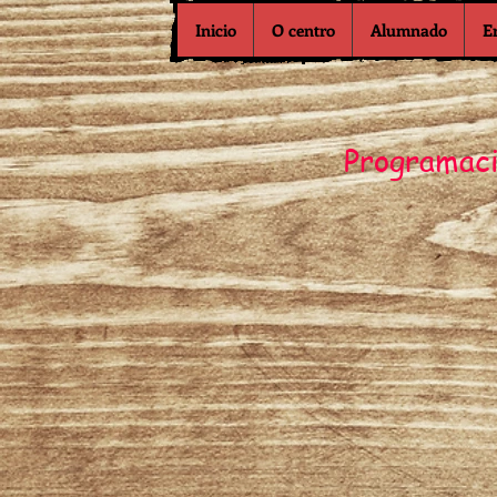
Inicio
O centro
Alumnado
E
Programaci