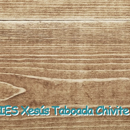
IES Xesús Taboada Chivite