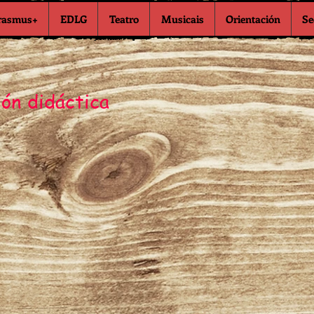
rasmus+
EDLG
Teatro
Musicais
Orientación
Se
ón didáctica