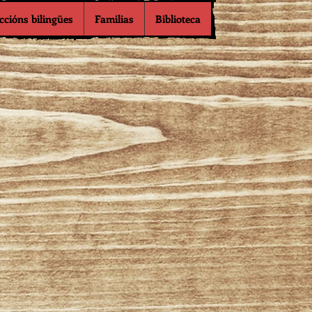
ccións bilingües
Familias
Biblioteca