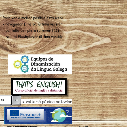
Para ver o mellor posible esta web:
- navegador Firefox última versión
- pantalla completa (premer F11)
- Adobe Flashplayer última versión
= voltar á páxina anterior